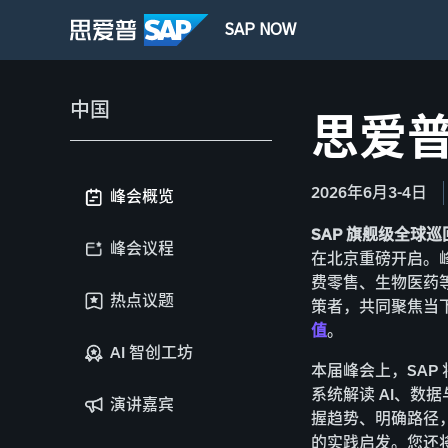
SAP NOW
中国
思爱
2026年6月3-4日
峰会概览
SAP 旗舰级全球巡
峰会议程
在北京重磅开启。
费零售、生物医药
热点议题
策者，共同聚焦当
值
。
AI 智创工坊
本届峰会上，SAP 
系统解读 AI、数
演讲嘉宾
握趋势、明确路径
的实践启发。您还将