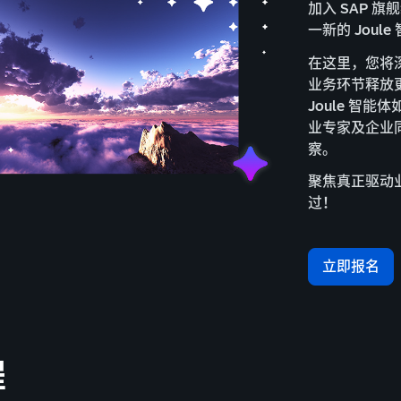
加入 SAP 旗
一新的 Joul
在这里，您将
业务环节释放
Joule 智
业专家及企业同
察。
聚焦真正驱动业务
过！
立即报名
程