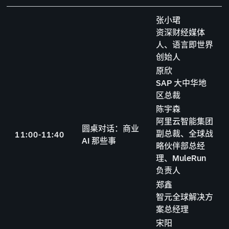
张小珺
资深财经媒体
人、语言即世界
创始人
原欣
SAP 大中华地
区总裁
陈宇森
阿里云智能集团
圆桌对话：商业
副总裁、全球战
1
1
:
0
0
-
1
1
:
4
0
AI 那些事
略伙伴部总经
理、MuleRun
负责人
郑鑫
智元全球解决方
案总经理
宋阳