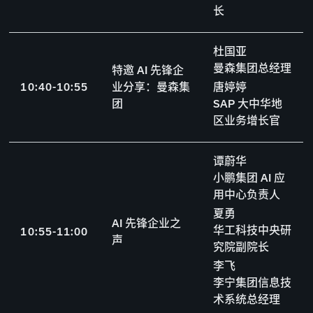
长
杜国亚
曼森集团总经理
特邀 AI 先锋企
1
0
:
4
0
-
1
0
:
5
5
业分享：曼森集
唐婷婷
团
SAP 大中华地
区业务增长官
谭蔚华
小鹏集团 AI 应
用中心负责人
夏勇
AI 先锋企业之
华工科技中央研
1
0
:
5
5
-
1
1
:
0
0
声
究院副院长
李飞
李宁集团信息技
术系统总经理