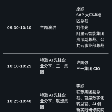
原欣
SAP 大中华地
区总裁
0
9
:
3
0
-
1
0
:
1
0
主题演讲
刘伟光
阿里云智能集团
资深副总裁、公
共云事业部总裁
特邀 AI 先锋企
许国强
1
0
:
1
0
-
1
0
:
2
5
业分享：三一集
三一集团 CIO
团
李欣
联想集团副总
特邀 AI 先锋企
裁、首席数字化
1
0
:
2
5
-
1
0
:
4
0
业分享：联想集
转型官、AI 创
团
新实践研修院院